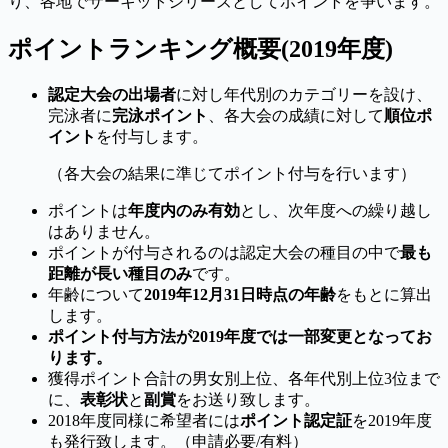
り、各地でサーキットシリーズとしてポイントを争います。
ポイントランキング概要(2019年度)
認定大会の出場者
に対し年代別のカテゴリーを設け、
完泳者に
完泳ポイント
、各大会の成績に対して
順位ポ
イント
を付与します。
（各大会の結果に準じてポイント付与を行います）
ポイントは
年度内のみ有効
とし、次年度への繰り越し
はありません。
ポイントが付与されるのは認定大会の種目の中で
最も
距離が長い種目のみ
です。
年齢について
2019年12月31日時点の年齢
をもとに算出
します。
ポイント付与方法が2019年度では一部変更となってお
ります。
獲得ポイント合計の男女別上位、各年代別上位3位まで
に、
表彰状
と
副賞
をお送り致します。
2018年度同様に希望者には
ポイント認定証
を2019年度
も発行致します。（申請必要/有料）